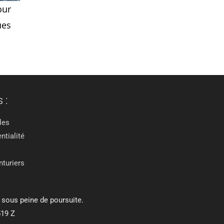
our
ues
 :
les
ntialité
nturiers
 sous peine de poursuite.
519 Z