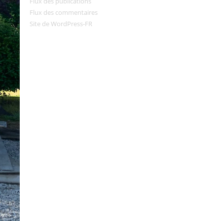
Flux des publications
Flux des commentaires
Site de WordPress-FR