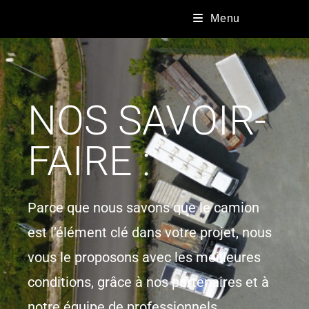
Menu
NOS SAVOIR-
FAIRE :
Parce que nous savons que le camion
est l’élément clé dans votre projet, nous
vous le proposons avec les meilleures
conditions, grâce à nos partenaires et à
notre équipe de professionnels,