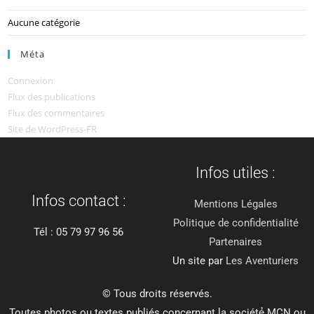
Aucune catégorie
Méta
Connexion
Flux des publications
Flux des commentaires
Site de WordPress-FR
Infos utiles :
Infos contact :
Mentions Légales
Politique de confidentialité
Tél : 05 79 97 96 56
Partenaires
Un site par
Les Aventuriers
© Tous droits réservés.
Toutes photos ou textes publiés concernant la société́ MCN ou