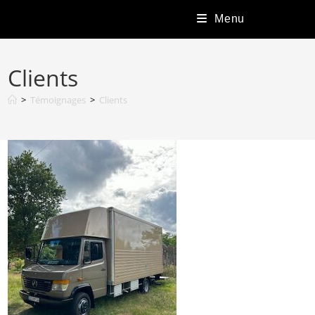
Menu
Clients
>
Témoignages
>
Clients